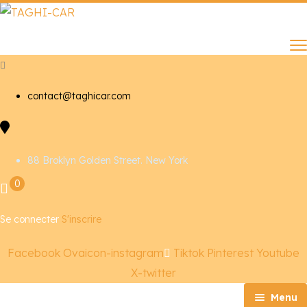
contact@taghicar.com
88 Broklyn Golden Street. New York
0
Se connecter
S'inscrire
Facebook
Ovaicon-instagram
Tiktok
Pinterest
Youtube
X-twitter
Menu