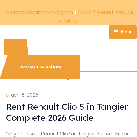
Facebook
Ovaicon-instagram
Tiktok
Pinterest
Youtube
X-twitter
Menu
Phone-alt
Accueil
Whatsapp
Qui sommes-nous?
Nos Services
Trouver une voiture
Nos Véhicules
Explorer avec Taghicar
Contact
avril 8, 2026
Rent Renault Clio 5 in Tangier
Complete 2026 Guide
Why Choose a Renault Clio 5 in Tangier Perfect Fit for