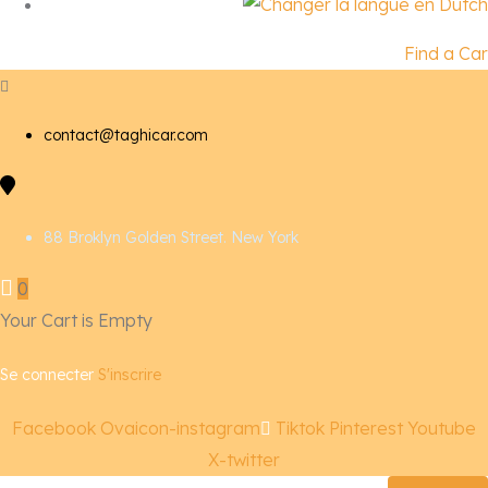
Find a Car
contact@taghicar.com
88 Broklyn Golden Street. New York
0
Your Cart is Empty
Se connecter
S'inscrire
Facebook
Ovaicon-instagram
Tiktok
Pinterest
Youtube
X-twitter