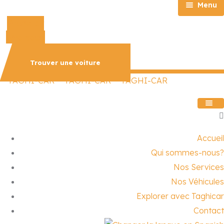
Menu
Phone-alt
Accueil
Whatsapp
Qui sommes-nous?
Nos Services
Trouver une voiture
Nos Véhicules
Explorer avec Taghicar
Contact
Accueil
Qui sommes-nous?
Nos Services
Nos Véhicules
Explorer avec Taghicar
Contact