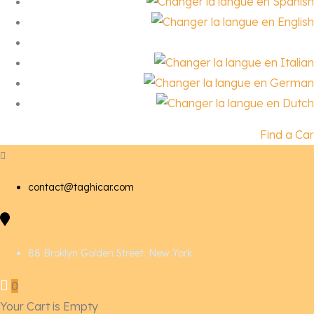
Find a Car
contact@taghicar.com
88 Broklyn Golden Street. New York
0
Your Cart is Empty