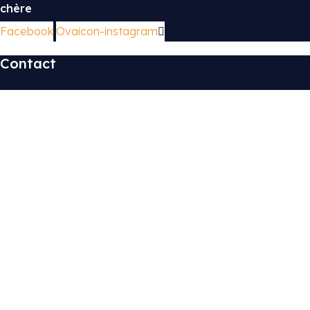
chère
Facebook
Ovaicon-instagram
Contact
Kaissaria Al Andalous Anzarane Rue Hafid Ibn Abdelbar N°
127 étage 1 N° 34, Tangier
contact@taghicar.com
+212 (0) 652 71 05 30