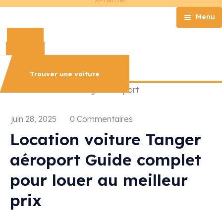
Menu
Phone-alt
Accueil
Whatsapp
Qui sommes-nous?
Nos Services
Trouver une voiture
Nos Véhicules
Explorer avec Taghicar
Contact
juin 28, 2025
0 Commentaires
Location voiture Tanger
aéroport Guide complet
pour louer au meilleur
prix