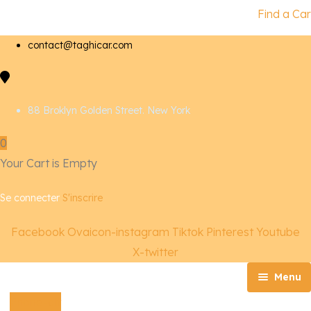
Find a Car
contact@taghicar.com
88 Broklyn Golden Street. New York
0
Your Cart is Empty
Se connecter
S'inscrire
Facebook
Ovaicon-instagram
Tiktok
Pinterest
Youtube
X-twitter
Menu
Phone-alt
Accueil