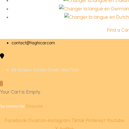
Find a Car
contact@taghicar.com
88 Broklyn Golden Street. New York
0
Your Cart is Empty
Se connecter
S'inscrire
Facebook
Ovaicon-instagram
Tiktok
Pinterest
Youtube
X-twitter