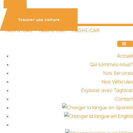
Whatsapp
Qui sommes-nous?
Nos Services
Trouver une voiture
Nos Véhicules
Explorer avec Taghicar
Contact
Accueil
Qui sommes-nous?
Nos Services
Nos Véhicules
Explorer avec Taghicar
Contact